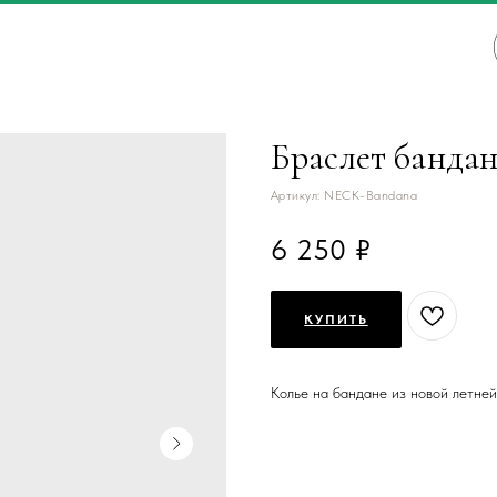
Браслет банда
Артикул:
NECK-Bandana
6 250
КУПИТЬ
Колье на бандане из новой летне