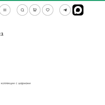
на
й коллекции с шармами