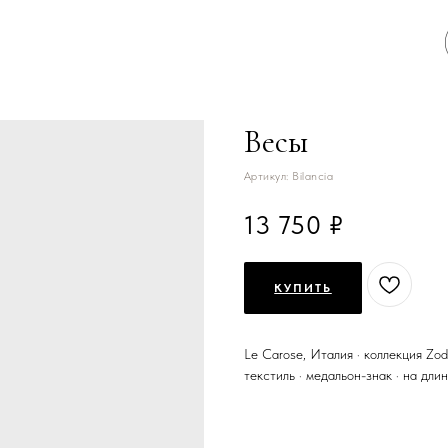
Весы
Артикул:
Bilancia
13 750
КУПИТЬ
Le Carose, Италия · коллекция Zod
текстиль · медальон-знак · на дли