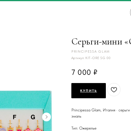
Серьги-мини «
PRINCIPESSA GLAM
Артикул:
KIT-ORE SG 00
7 000
КУПИТЬ
Principessa Glam, Италия · серьги
эмаль
Тип: Ожерелье